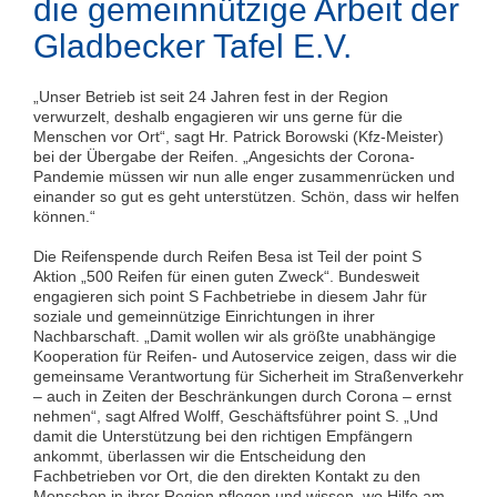
die gemeinnützige Arbeit der
Gladbecker Tafel E.V.
„Unser Betrieb ist seit 24 Jahren fest in der Region
verwurzelt, deshalb engagieren wir uns gerne für die
Menschen vor Ort“, sagt Hr. Patrick Borowski (Kfz-Meister)
bei der Übergabe der Reifen. „Angesichts der Corona-
Pandemie müssen wir nun alle enger zusammenrücken und
einander so gut es geht unterstützen. Schön, dass wir helfen
können.“
Die Reifenspende durch Reifen Besa ist Teil der point S
Aktion „500 Reifen für einen guten Zweck“. Bundesweit
engagieren sich point S Fachbetriebe in diesem Jahr für
soziale und gemeinnützige Einrichtungen in ihrer
Nachbarschaft. „Damit wollen wir als größte unabhängige
Kooperation für Reifen- und Autoservice zeigen, dass wir die
gemeinsame Verantwortung für Sicherheit im Straßenverkehr
– auch in Zeiten der Beschränkungen durch Corona – ernst
nehmen“, sagt Alfred Wolff, Geschäftsführer point S. „Und
damit die Unterstützung bei den richtigen Empfängern
ankommt, überlassen wir die Entscheidung den
Fachbetrieben vor Ort, die den direkten Kontakt zu den
Menschen in ihrer Region pflegen und wissen, wo Hilfe am